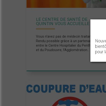
LE CENTRE DE SANTÉ DE
QUINTIN VOUS ACCUEILLE
Vous n'avez pas de médecin traitant ?
Nouve
Rendu possible grâce à un partenariat
entre le Centre Hospitalier du Penthièvre
bient
et du Poudouvre, l’Agglomération...
pour 