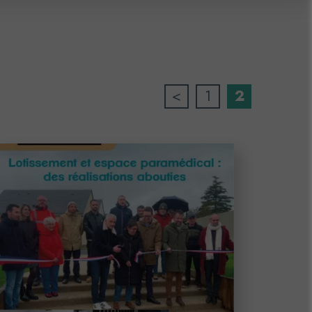
<
1
2