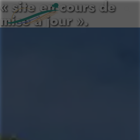
« site en cours de
mise à jour ».