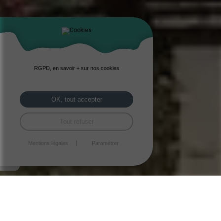
RGPD, en savoir + sur nos cookies
OK, tout accepter
Tout refuser
Mentions légales
Paramétrer
Le site de
COMMUNE DE SAINT DONAN