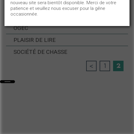
nouveau site sera bientôt disponible. Merci de votre
patience et veuillez nous excuser pour la gêne
<
1
2
occasionnée.
OGEC
PLAISIR DE LIRE
SOCIÉTÉ DE CHASSE
<
1
2