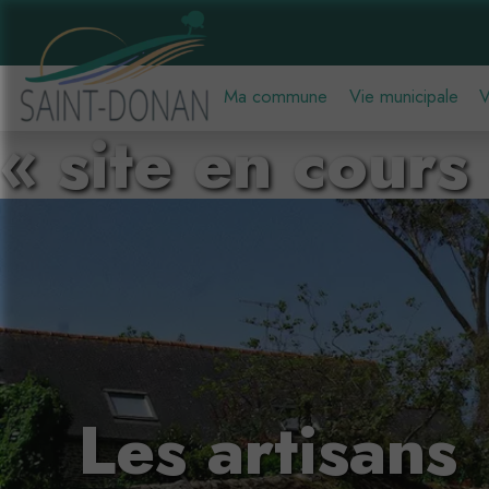
Ma commune
Vie municipale
V
« site en cours
Les artisans