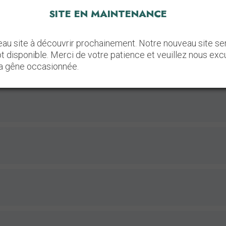
SITE EN MAINTENANCE
au site à découvrir prochainement. Notre nouveau site se
ôt disponible. Merci de votre patience et veuillez nous exc
la gêne occasionnée.
ation automobile
R
on
dividuelle créée le 1er mars 2020. Avec une solide expérience 
 travaux en intérieur du sol au plafond. Nous vous proposons 
ménagements, travaux de plomberie et d'électricité, isolation et
rches et conseils sur vos futurs projets."