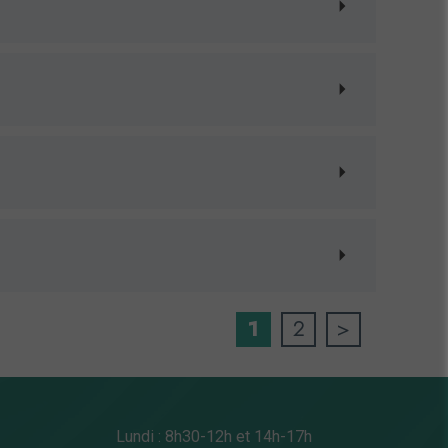
a personne
1
2
>
Lundi : 8h30-12h et 14h-17h