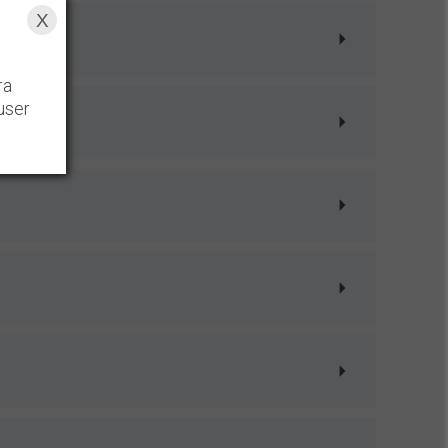
X
ra
user
dans différents corps de métiers,
la pose de revêtement de sol, la pose ou la
 plaques de plâtres. N'hésitez pas à contacter