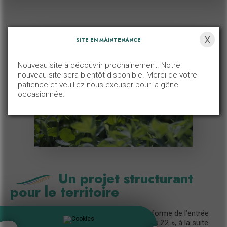
X
SITE EN MAINTENANCE
Nouveau site à découvrir prochainement. Notre
nouveau site sera bientôt disponible. Merci de votre
patience et veuillez nous excuser pour la gêne
occasionnée.
Un projet structurant
pour le territoire
Saint-Brieuc Armor Agglomération vous informe de l’entrée
en phase de réalisation du projet « Pérennes 22 », à la suite