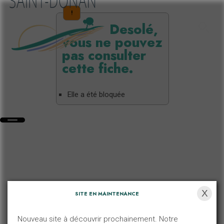
!
Desolé,
vous ne pouvez
pas consulter
cette fiche.
Elle a été bloquée
X
SITE EN MAINTENANCE
Nouveau site à découvrir prochainement. Notre