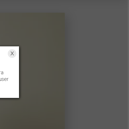
X
ra
user