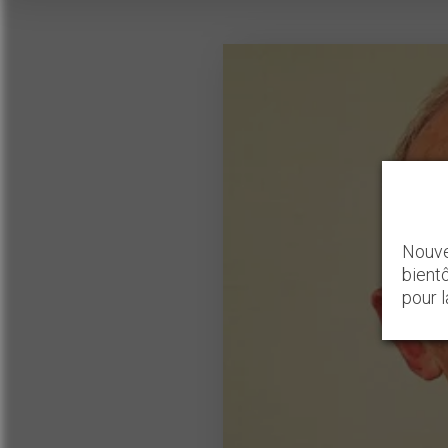
Nouve
bient
pour 