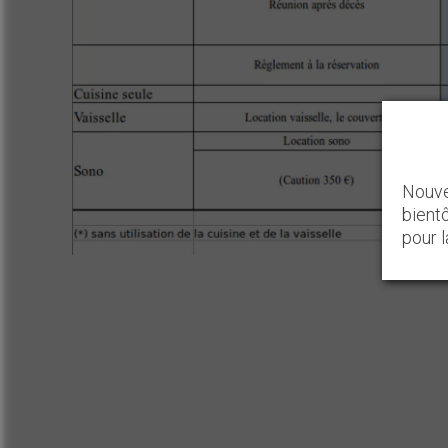
Nouve
bient
pour 