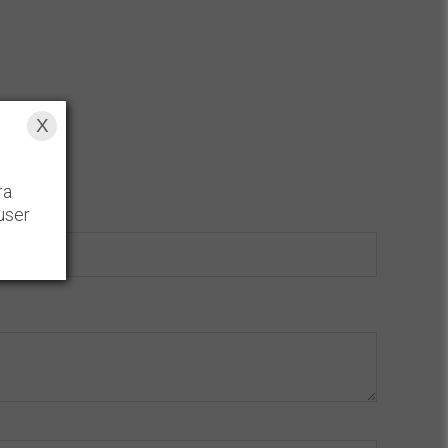
X
ra
user