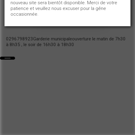
nouveau site sera bientôt disponible. Merci de votre
patience et veuillez nous excuser pour la gêne
occasionnée.
0296798923Garderie municipaleouverture le matin de 7h30
à 8h35 , le soir de 16h30 à 18h30